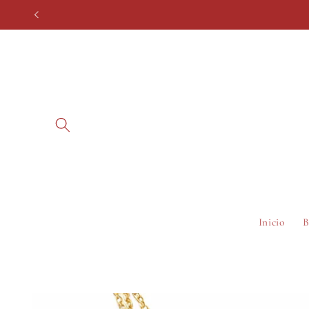
Ir
directamente
al contenido
Inicio
B
Ir
directamente