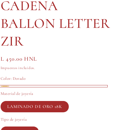
CADENA
BALLON LETTER
ZIR
Precio
L 450.00 HNL
habitual
Impuestos incluidos.
Color:
Dorado
Dorado
Material de joyería
LAMINADO DE ORO 18K
Tipo de joyería