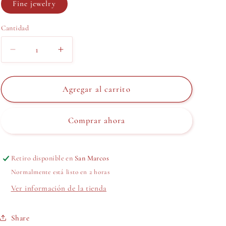
Fine jewelry
Cantidad
Reducir
Aumentar
cantidad
cantidad
para
para
CADENA
CADENA
Agregar al carrito
BALLON
BALLON
LETTER
LETTER
Comprar ahora
ZIR
ZIR
Retiro disponible en
San Marcos
Normalmente está listo en 2 horas
Ver información de la tienda
Share