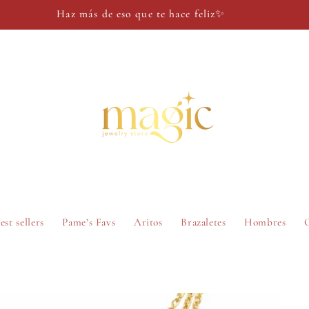
Haz más de eso que te hace feliz✨
est sellers
Pame’s Favs
Aritos
Brazaletes
Hombres