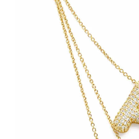
a la
información
del producto