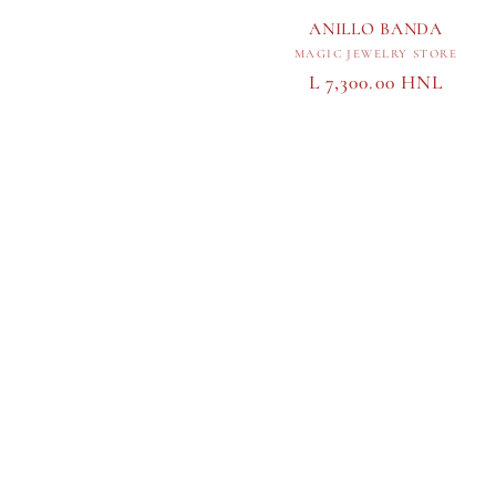
ANILLO BANDA
Proveedor:
MAGIC JEWELRY STORE
Precio
L 7,300.00 HNL
habitual