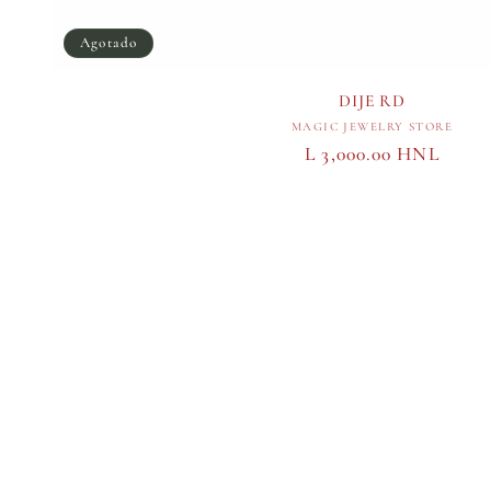
Agotado
DIJE RD
Proveedor:
MAGIC JEWELRY STORE
Precio
L 3,000.00 HNL
habitual