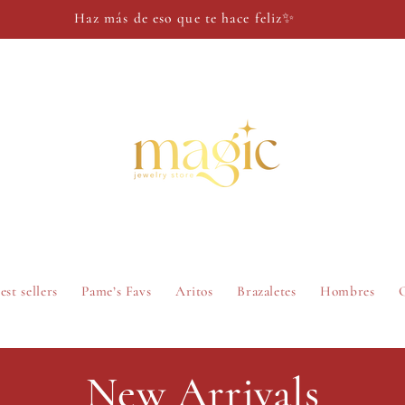
Haz más de eso que te hace feliz✨
est sellers
Pame’s Favs
Aritos
Brazaletes
Hombres
New Arrivals