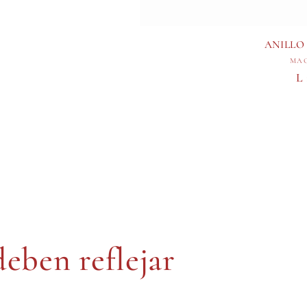
ANILLO
MAG
P
L
h
deben reflejar