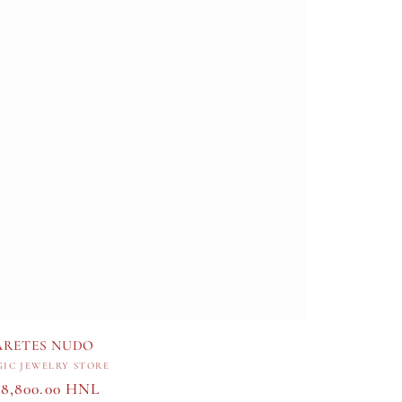
ARETES NUDO
Proveedor:
IC JEWELRY STORE
recio
 8,800.00 HNL