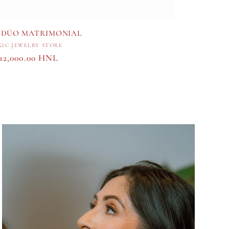
 DÚO MATRIMONIAL
Proveedor:
IC JEWELRY STORE
recio
 12,000.00 HNL
abitual