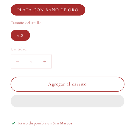
PLATA CON BAÑO DE ORO
Tamaño del anillo
6,8
Cantidad
Reducir
Aumentar
cantidad
cantidad
para
para
ANILLO
ANILLO
Agregar al carrito
PLT
PLT
Retiro disponible en
San Marcos