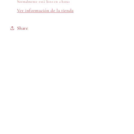
Normalmente está listo en 2 horas
Ver información de la tienda
Share
Facebook
Instagram
TikTok
Formas
© 2026,
Magic Jewelry Store
Tecnología de Shopify
de
Política de privacidad
Política de reembolso
pago