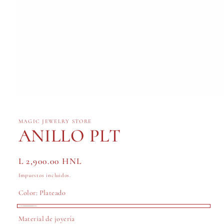
Abrir
elemento
multimedia
1
MAGIC JEWELRY STORE
en
ANILLO PLT
una
ventana
modal
Precio
L 2,900.00 HNL
habitual
Impuestos incluidos.
Color:
Plateado
Plateado
Material de joyería